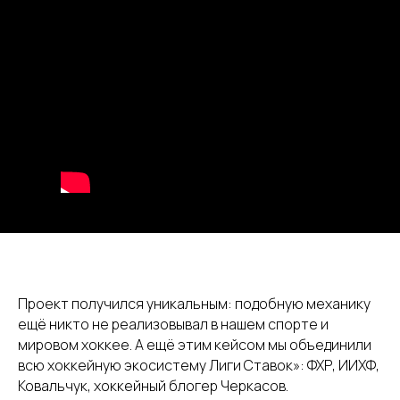
Проект получился уникальным: подобную меxанику
ещё никто не реализовывал в нашем спорте и
мировом xоккее. А ещё этим кейсом мы объединили
всю xоккейную экосистему Лиги Ставок»: ФХР, ИИХФ,
Ковальчук, xоккейный блогер Черкасов.