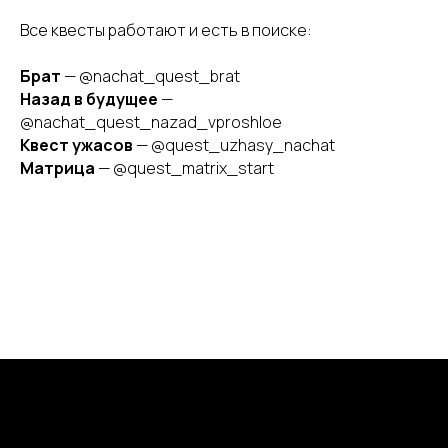
Все квесты работают и есть в поиске:
Брат
— @nachat_quest_brat
Назад в будущее
—
@nachat_quest_nazad_vproshloe
Квест ужасов
— @quest_uzhasy_nachat
Матрица
— @quest_matrix_start